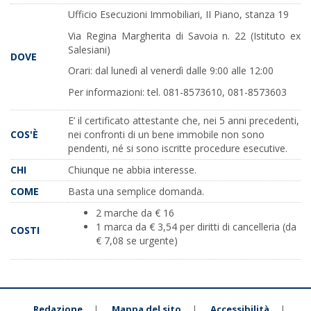
Ufficio Esecuzioni Immobiliari, II Piano, stanza 19
Via Regina Margherita di Savoia n. 22 (Istituto ex
Salesiani)
DOVE
Orari: dal lunedì al venerdì dalle 9:00 alle 12:00
Per informazioni: tel. 081-8573610, 081-8573603
E’ il certificato attestante che, nei 5 anni precedenti,
COS'È
nei confronti di un bene immobile non sono
pendenti, né si sono iscritte procedure esecutive.
CHI
Chiunque ne abbia interesse.
COME
Basta una semplice domanda.
2 marche da € 16
1 marca da € 3,54 per diritti di cancelleria (da
COSTI
€ 7,08 se urgente)
Redazione
Mappa del sito
Accessibilità
|
|
|