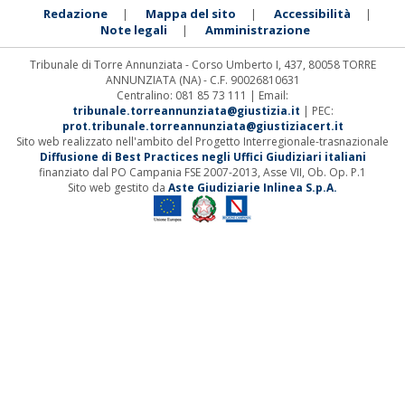
Redazione
Mappa del sito
Accessibilità
|
|
|
Note legali
Amministrazione
|
Tribunale di Torre Annunziata - Corso Umberto I, 437, 80058 TORRE
ANNUNZIATA (NA) - C.F. 90026810631
Centralino: 081 85 73 111 | Email:
tribunale.torreannunziata@giustizia.it
| PEC:
prot.tribunale.torreannunziata@giustiziacert.it
Sito web realizzato nell'ambito del Progetto Interregionale-trasnazionale
Diffusione di Best Practices negli Uffici Giudiziari italiani
finanziato dal PO Campania FSE 2007-2013, Asse VII, Ob. Op. P.1
Sito web gestito da
Aste Giudiziarie Inlinea S.p.A.