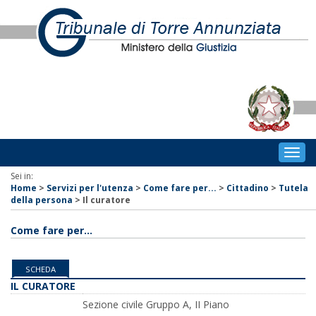
Togg
navig
Sei in:
Home
>
Servizi per l'utenza
>
Come fare per...
>
Cittadino
>
Tutela
della persona
>
Il curatore
Come fare per...
SCHEDA
IL CURATORE
Sezione civile Gruppo A, II Piano