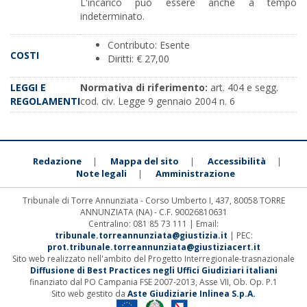
L'incarico può essere anche a tempo
indeterminato.
Contributo: Esente
COSTI
Diritti: € 27,00
LEGGI E
Normativa di riferimento:
art. 404 e segg.
REGOLAMENTI
cod. civ. Legge 9 gennaio 2004 n. 6
Redazione
Mappa del sito
Accessibilità
|
|
|
Note legali
Amministrazione
|
Tribunale di Torre Annunziata - Corso Umberto I, 437, 80058 TORRE
ANNUNZIATA (NA) - C.F. 90026810631
Centralino: 081 85 73 111 | Email:
tribunale.torreannunziata@giustizia.it
| PEC:
prot.tribunale.torreannunziata@giustiziacert.it
Sito web realizzato nell'ambito del Progetto Interregionale-trasnazionale
Diffusione di Best Practices negli Uffici Giudiziari italiani
finanziato dal PO Campania FSE 2007-2013, Asse VII, Ob. Op. P.1
Sito web gestito da
Aste Giudiziarie Inlinea S.p.A.