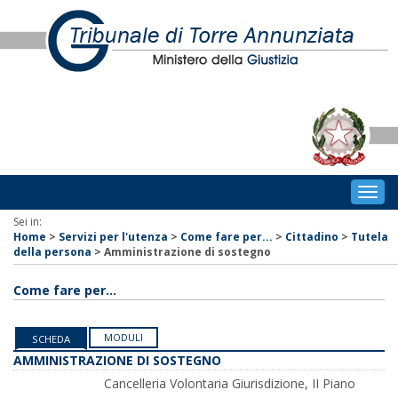
Togg
navig
Sei in:
Home
>
Servizi per l'utenza
>
Come fare per...
>
Cittadino
>
Tutela
della persona
>
Amministrazione di sostegno
Come fare per...
MODULI
SCHEDA
AMMINISTRAZIONE DI SOSTEGNO
Cancelleria Volontaria Giurisdizione, II Piano