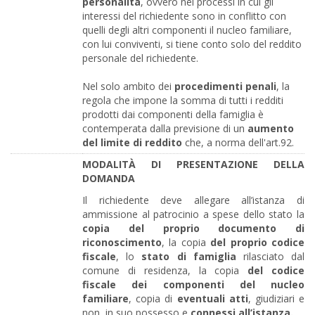
personalità
, ovvero nei processi in cui gli
interessi del richiedente sono in conflitto con
quelli degli altri componenti il nucleo familiare,
con lui conviventi, si tiene conto solo del reddito
personale del richiedente.
Nel solo ambito dei
procedimenti penali
, la
regola che impone la somma di tutti i redditi
prodotti dai componenti della famiglia è
contemperata dalla previsione di un
aumento
del limite di reddito
che, a norma dell'art.92.
MODALITÀ DI PRESENTAZIONE DELLA
DOMANDA
Il richiedente deve allegare all’istanza di
ammissione al patrocinio a spese dello stato la
copia del proprio documento di
riconoscimento
, la copia
del proprio codice
fiscale
, lo
stato di famiglia
rilasciato dal
comune di residenza, la copia
del codice
fiscale dei componenti del nucleo
familiare
, copia di
eventuali atti
, giudiziari e
non, in suo possesso e
connessi all’istanza.