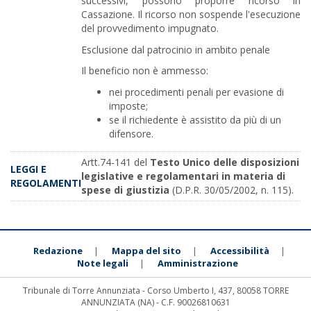
successivi, possono proporre ricorso in
Cassazione. Il ricorso non sospende l'esecuzione
del provvedimento impugnato.
Esclusione dal patrocinio in ambito penale
Il beneficio non è ammesso:
nei procedimenti penali per evasione di
imposte;
se il richiedente è assistito da più di un
difensore.
Artt.74-141 del
Testo Unico delle disposizioni
LEGGI E
legislative e regolamentari in materia di
REGOLAMENTI
spese di giustizia
(D.P.R. 30/05/2002, n. 115).
Redazione
Mappa del sito
Accessibilità
|
|
|
Note legali
Amministrazione
|
Tribunale di Torre Annunziata - Corso Umberto I, 437, 80058 TORRE
ANNUNZIATA (NA) - C.F. 90026810631