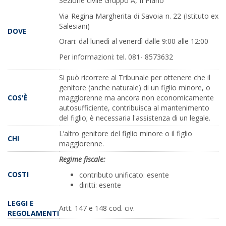
Sezione civile Gruppo A, II Piano
Via Regina Margherita di Savoia n. 22 (Istituto ex
Salesiani)
DOVE
Orari: dal lunedì al venerdì dalle 9:00 alle 12:00
Per informazioni: tel. 081- 8573632
Si può ricorrere al Tribunale per ottenere che il
genitore (anche naturale) di un figlio minore, o
COS'È
maggiorenne ma ancora non economicamente
autosufficiente, contribuisca al mantenimento
del figlio; è necessaria l'assistenza di un legale.
L’altro genitore del figlio minore o il figlio
CHI
maggiorenne.
Regime fiscale:
COSTI
contributo unificato: esente
diritti: esente
LEGGI E
Artt. 147 e 148 cod. civ.
REGOLAMENTI