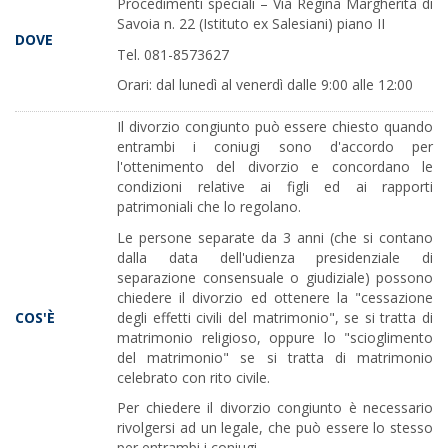
Procedimenti speciali – Via Regina Margherita di
Savoia n. 22 (Istituto ex Salesiani) piano II
DOVE
Tel. 081-8573627
Orari: dal lunedì al venerdì dalle 9:00 alle 12:00
Il divorzio congiunto può essere chiesto quando
entrambi i coniugi sono d'accordo per
l'ottenimento del divorzio e concordano le
condizioni relative ai figli ed ai rapporti
patrimoniali che lo regolano.
Le persone separate da 3 anni (che si contano
dalla data dell'udienza presidenziale di
separazione consensuale o giudiziale) possono
chiedere il divorzio ed ottenere la "cessazione
degli effetti civili del matrimonio", se si tratta di
COS'È
matrimonio religioso, oppure lo "scioglimento
del matrimonio" se si tratta di matrimonio
celebrato con rito civile.
Per chiedere il divorzio congiunto è necessario
rivolgersi ad un legale, che può essere lo stesso
per entrambi i coniugi.