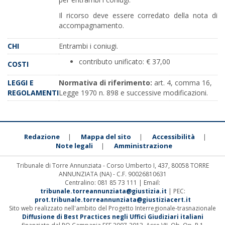
Il ricorso deve essere corredato della nota di
accompagnamento.
CHI
Entrambi i coniugi.
contributo unificato: € 37,00
COSTI
LEGGI E
Normativa di riferimento:
art. 4, comma 16,
REGOLAMENTI
Legge 1970 n. 898 e successive modificazioni.
Redazione
Mappa del sito
Accessibilità
|
|
|
Note legali
Amministrazione
|
Tribunale di Torre Annunziata - Corso Umberto I, 437, 80058 TORRE
ANNUNZIATA (NA) - C.F. 90026810631
Centralino: 081 85 73 111 | Email:
tribunale.torreannunziata@giustizia.it
| PEC:
prot.tribunale.torreannunziata@giustiziacert.it
Sito web realizzato nell'ambito del Progetto Interregionale-trasnazionale
Diffusione di Best Practices negli Uffici Giudiziari italiani