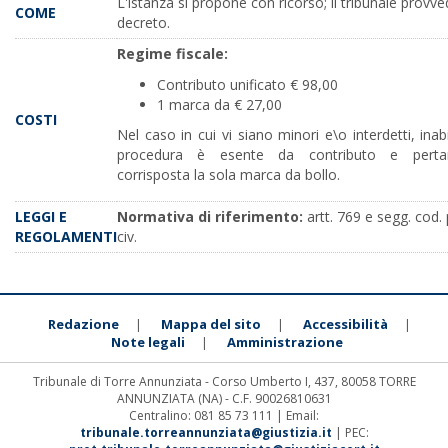
L'istanza si propone con ricorso; il tribunale provv
COME
decreto.
Regime fiscale:
Contributo unificato € 98,00
1 marca da € 27,00
COSTI
Nel caso in cui vi siano minori e\o interdetti, inabil
procedura è esente da contributo e pert
corrisposta la sola marca da bollo.
LEGGI E
Normativa di riferimento:
artt. 769 e segg. cod. 
REGOLAMENTI
civ.
Redazione
Mappa del sito
Accessibilità
|
|
|
Note legali
Amministrazione
|
Tribunale di Torre Annunziata - Corso Umberto I, 437, 80058 TORRE
ANNUNZIATA (NA) - C.F. 90026810631
Centralino: 081 85 73 111 | Email:
tribunale.torreannunziata@giustizia.it
| PEC: