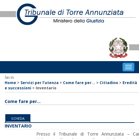
Togg
navig
Sei in:
Home
>
Servizi per l'utenza
>
Come fare per...
>
Cittadino
>
Eredità
e successioni
>
Inventario
Come fare per...
SCHEDA
INVENTARIO
Presso il Tribunale di Torre Annunziata – Canc