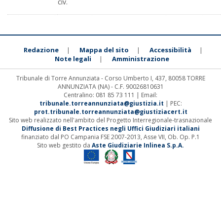
civ.
Redazione
Mappa del sito
Accessibilità
|
|
|
Note legali
Amministrazione
|
Tribunale di Torre Annunziata - Corso Umberto I, 437, 80058 TORRE
ANNUNZIATA (NA) - C.F. 90026810631
Centralino: 081 85 73 111 | Email:
tribunale.torreannunziata@giustizia.it
| PEC:
prot.tribunale.torreannunziata@giustiziacert.it
Sito web realizzato nell'ambito del Progetto Interregionale-trasnazionale
Diffusione di Best Practices negli Uffici Giudiziari italiani
finanziato dal PO Campania FSE 2007-2013, Asse VII, Ob. Op. P.1
Sito web gestito da
Aste Giudiziarie Inlinea S.p.A.