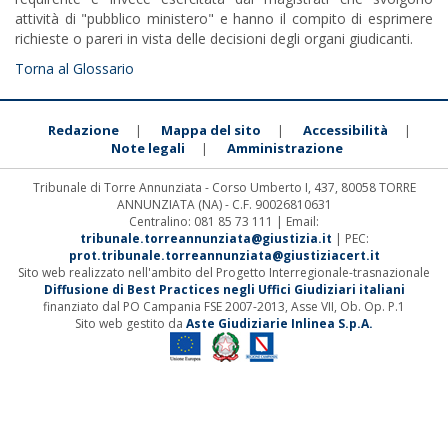
attività di "pubblico ministero" e hanno il compito di esprimere
richieste o pareri in vista delle decisioni degli organi giudicanti.
Torna al Glossario
Redazione
Mappa del sito
Accessibilità
|
|
|
Note legali
Amministrazione
|
Tribunale di Torre Annunziata - Corso Umberto I, 437, 80058 TORRE
ANNUNZIATA (NA) - C.F. 90026810631
Centralino: 081 85 73 111 | Email:
tribunale.torreannunziata@giustizia.it
| PEC:
prot.tribunale.torreannunziata@giustiziacert.it
Sito web realizzato nell'ambito del Progetto Interregionale-trasnazionale
Diffusione di Best Practices negli Uffici Giudiziari italiani
finanziato dal PO Campania FSE 2007-2013, Asse VII, Ob. Op. P.1
Sito web gestito da
Aste Giudiziarie Inlinea S.p.A.