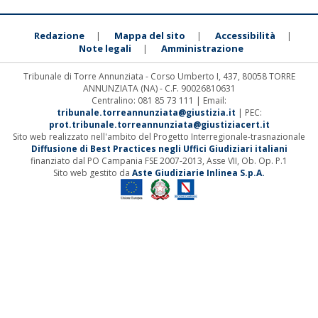
Redazione
Mappa del sito
Accessibilità
|
|
|
Note legali
Amministrazione
|
Tribunale di Torre Annunziata - Corso Umberto I, 437, 80058 TORRE
ANNUNZIATA (NA) - C.F. 90026810631
Centralino: 081 85 73 111 | Email:
tribunale.torreannunziata@giustizia.it
| PEC:
prot.tribunale.torreannunziata@giustiziacert.it
Sito web realizzato nell'ambito del Progetto Interregionale-trasnazionale
Diffusione di Best Practices negli Uffici Giudiziari italiani
finanziato dal PO Campania FSE 2007-2013, Asse VII, Ob. Op. P.1
Sito web gestito da
Aste Giudiziarie Inlinea S.p.A.