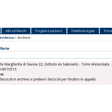
Albi ed Elenchi
Progetti e partners
Pubblicità legale
Proce
revidenza
>
Archivio
llerie
ia Margherita di Savoia 22, (Istituto ex Salesiani) - Torre Annunziata
1/8573515
te:
scicoli in archivio e prelievo fascicoli per l’inoltro in appello.