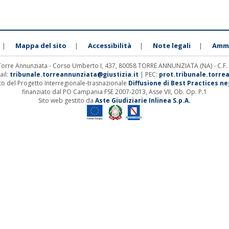
Mappa del sito
Accessibilità
Note legali
Ammi
|
|
|
|
 Torre Annunziata - Corso Umberto I, 437, 80058 TORRE ANNUNZIATA (NA) - C.F
ail:
tribunale.torreannunziata@giustizia.it
| PEC:
prot.tribunale.torre
ito del Progetto Interregionale-trasnazionale
Diffusione di Best Practices negl
finanziato dal PO Campania FSE 2007-2013, Asse VII, Ob. Op. P.1
Sito web gestito da
Aste Giudiziarie Inlinea S.p.A.