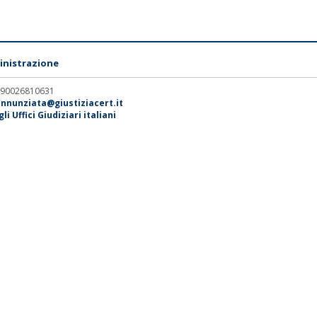
nistrazione
. 90026810631
annunziata@giustiziacert.it
i Uffici Giudiziari italiani