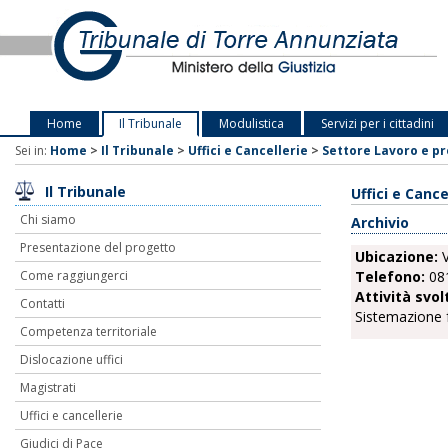
Home
Il Tribunale
Modulistica
Servizi per i cittadini
Sei in:
Home
>
Il Tribunale
>
Uffici e Cancellerie
>
Settore Lavoro e p
Il Tribunale
Uffici e Cance
Chi siamo
Archivio
Presentazione del progetto
Ubicazione:
V
Telefono:
08
Come raggiungerci
Attività svol
Contatti
Sistemazione fa
Competenza territoriale
Dislocazione uffici
Magistrati
Uffici e cancellerie
Giudici di Pace