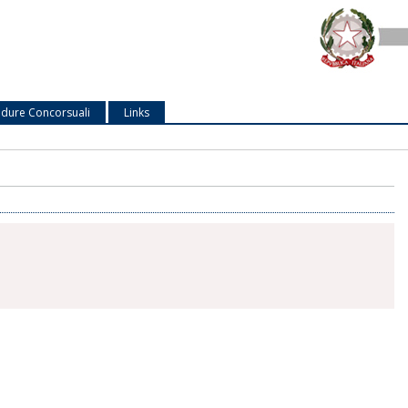
dure Concorsuali
Links