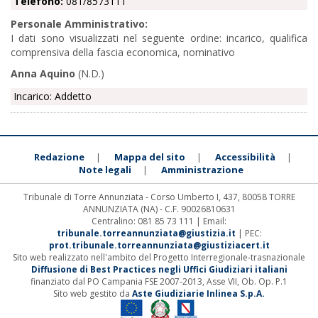
Telefono:
081/8573111
Personale Amministrativo:
I dati sono visualizzati nel seguente ordine: incarico, qualifica
comprensiva della fascia economica, nominativo
Anna Aquino
(N.D.)
Incarico: Addetto
Redazione
Mappa del sito
Accessibilità
|
|
|
Note legali
Amministrazione
|
Tribunale di Torre Annunziata - Corso Umberto I, 437, 80058 TORRE
ANNUNZIATA (NA) - C.F. 90026810631
Centralino: 081 85 73 111 | Email:
tribunale.torreannunziata@giustizia.it
| PEC:
prot.tribunale.torreannunziata@giustiziacert.it
Sito web realizzato nell'ambito del Progetto Interregionale-trasnazionale
Diffusione di Best Practices negli Uffici Giudiziari italiani
finanziato dal PO Campania FSE 2007-2013, Asse VII, Ob. Op. P.1
Sito web gestito da
Aste Giudiziarie Inlinea S.p.A.