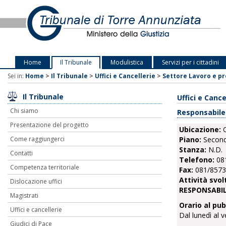
Home
Il Tribunale
Modulistica
Servizi per i cittadini
Sei in:
Home
>
Il Tribunale
>
Uffici e Cancellerie
>
Settore Lavoro e p
Il Tribunale
Uffici e Cance
Chi siamo
Responsabile
Presentazione del progetto
Ubicazione:
C
Piano:
Secon
Come raggiungerci
Stanza:
N.D.
Contatti
Telefono:
08
Competenza territoriale
Fax:
081/857
Attività svol
Dislocazione uffici
RESPONSABI
Magistrati
Orario al pub
Uffici e cancellerie
Dal lunedì al v
Giudici di Pace