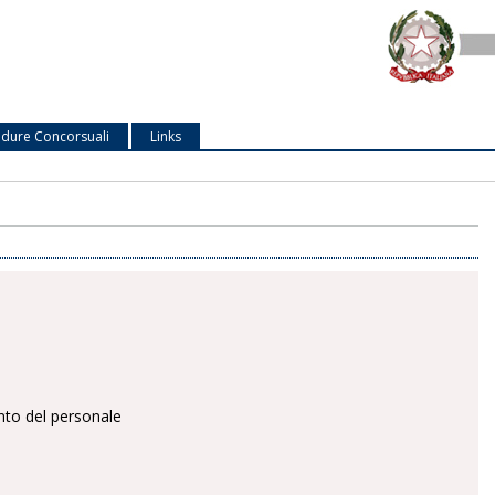
dure Concorsuali
Links
nto del personale