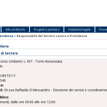
Albi ed Elenchi
Progetti e partners
Pubblicità legale
Proce
revidenza
>
Responsabile del Settore Lavoro e Previdenza
llerie
 di Settore
orso Umberto I, 437 - Torre Annunziata
do
1/8573111
3540
te:
LE:
Dr.ssa Raffaella D'Alessandro - Direzione dei servizi e coordiname
blico:
enerdì, dalle ore 09:00 alle ore 12:00.