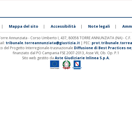
Mappa del sito
Accessibilità
Note legali
Ammi
|
|
|
|
 Torre Annunziata - Corso Umberto I, 437, 80058 TORRE ANNUNZIATA (NA) - C.F
ail:
tribunale.torreannunziata@giustizia.it
| PEC:
prot.tribunale.torre
ito del Progetto Interregionale-trasnazionale
Diffusione di Best Practices negl
finanziato dal PO Campania FSE 2007-2013, Asse VII, Ob. Op. P.1
Sito web gestito da
Aste Giudiziarie Inlinea S.p.A.