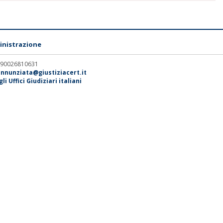
nistrazione
. 90026810631
annunziata@giustiziacert.it
i Uffici Giudiziari italiani