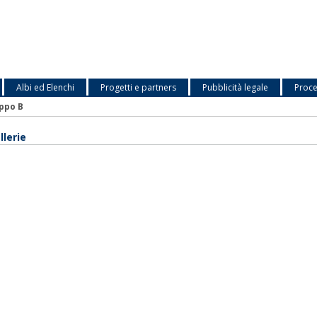
Albi ed Elenchi
Progetti e partners
Pubblicità legale
Proce
ppo B
llerie