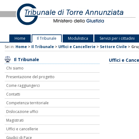
Home
Il Tribunale
Modulistica
Servizi per i cittadini
Sei in:
Home
>
Il Tribunale
>
Uffici e Cancellerie
>
Settore Civile
>
Gru
Il Tribunale
Uffici e Cance
Chi siamo
Presentazione del progetto
Come raggiungerci
Contatti
Competenza territoriale
Dislocazione uffici
Magistrati
Uffici e cancellerie
Giudici di Pace