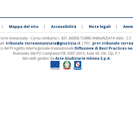
Mappa del sito
Accessibilità
Note legali
Ammi
|
|
|
|
 Torre Annunziata - Corso Umberto I, 437, 80058 TORRE ANNUNZIATA (NA) - C.F
ail:
tribunale.torreannunziata@giustizia.it
| PEC:
prot.tribunale.torre
ito del Progetto Interregionale-trasnazionale
Diffusione di Best Practices negl
finanziato dal PO Campania FSE 2007-2013, Asse VII, Ob. Op. P.1
Sito web gestito da
Aste Giudiziarie Inlinea S.p.A.