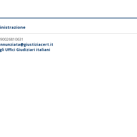
nistrazione
. 90026810631
annunziata@giustiziacert.it
i Uffici Giudiziari italiani