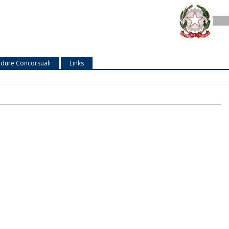
dure Concorsuali
Links