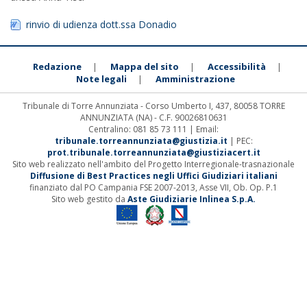
rinvio di udienza dott.ssa Donadio
Redazione
Mappa del sito
Accessibilità
|
|
|
Note legali
Amministrazione
|
Tribunale di Torre Annunziata - Corso Umberto I, 437, 80058 TORRE
ANNUNZIATA (NA) - C.F. 90026810631
Centralino: 081 85 73 111 | Email:
tribunale.torreannunziata@giustizia.it
| PEC:
prot.tribunale.torreannunziata@giustiziacert.it
Sito web realizzato nell'ambito del Progetto Interregionale-trasnazionale
Diffusione di Best Practices negli Uffici Giudiziari italiani
finanziato dal PO Campania FSE 2007-2013, Asse VII, Ob. Op. P.1
Sito web gestito da
Aste Giudiziarie Inlinea S.p.A.