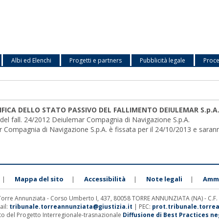
Albi ed Elenchi
Progetti e partners
Pubblicità legale
Proce
RIFICA DELLO STATO PASSIVO DEL FALLIMENTO DEIULEMAR S.p.A
del fall. 24/2012 Deiulemar Compagnia di Navigazione S.p.A.
 Compagnia di Navigazione S.p.A. è fissata per il 24/10/2013 e sarann
Mappa del sito
Accessibilità
Note legali
Ammi
|
|
|
|
 Torre Annunziata - Corso Umberto I, 437, 80058 TORRE ANNUNZIATA (NA) - C.F
ail:
tribunale.torreannunziata@giustizia.it
| PEC:
prot.tribunale.torre
ito del Progetto Interregionale-trasnazionale
Diffusione di Best Practices negl