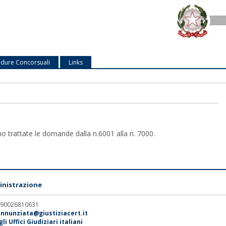
dure Concorsuali
Links
.
o trattate le domande dalla n.6001 alla n. 7000.
nistrazione
. 90026810631
annunziata@giustiziacert.it
i Uffici Giudiziari italiani