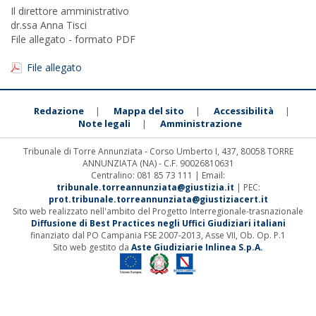
Il direttore amministrativo
dr.ssa Anna Tisci
File allegato - formato PDF
File allegato
Redazione
Mappa del sito
Accessibilità
|
|
|
Note legali
Amministrazione
|
Tribunale di Torre Annunziata - Corso Umberto I, 437, 80058 TORRE
ANNUNZIATA (NA) - C.F. 90026810631
Centralino: 081 85 73 111 | Email:
tribunale.torreannunziata@giustizia.it
| PEC:
prot.tribunale.torreannunziata@giustiziacert.it
Sito web realizzato nell'ambito del Progetto Interregionale-trasnazionale
Diffusione di Best Practices negli Uffici Giudiziari italiani
finanziato dal PO Campania FSE 2007-2013, Asse VII, Ob. Op. P.1
Sito web gestito da
Aste Giudiziarie Inlinea S.p.A.