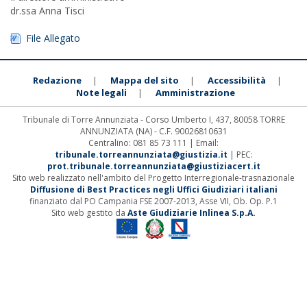
dr.ssa Anna Tisci
File Allegato
Redazione
Mappa del sito
Accessibilità
|
|
|
Note legali
Amministrazione
|
Tribunale di Torre Annunziata - Corso Umberto I, 437, 80058 TORRE
ANNUNZIATA (NA) - C.F. 90026810631
Centralino: 081 85 73 111 | Email:
tribunale.torreannunziata@giustizia.it
| PEC:
prot.tribunale.torreannunziata@giustiziacert.it
Sito web realizzato nell'ambito del Progetto Interregionale-trasnazionale
Diffusione di Best Practices negli Uffici Giudiziari italiani
finanziato dal PO Campania FSE 2007-2013, Asse VII, Ob. Op. P.1
Sito web gestito da
Aste Giudiziarie Inlinea S.p.A.