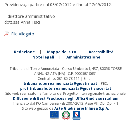
Previdenza,a partire dal 03/07/2012 e fino al 27/09/2012.
Il direttore amministrtativo
dott.ssa Anna Tisci
File Allegato
Redazione
Mappa del sito
Accessibilità
|
|
|
Note legali
Amministrazione
|
Tribunale di Torre Annunziata - Corso Umberto I, 437, 80058 TORRE
ANNUNZIATA (NA) - C.F. 90026810631
Centralino: 081 85 73 111 | Email:
tribunale.torreannunziata@giustizia.it
| PEC:
prot.tribunale.torreannunziata@giustiziacert.it
Sito web realizzato nell'ambito del Progetto Interregionale-trasnazionale
Diffusione di Best Practices negli Uffici Giudiziari italiani
finanziato dal PO Campania FSE 2007-2013, Asse VII, Ob. Op. P.1
Sito web gestito da
Aste Giudiziarie Inlinea S.p.A.