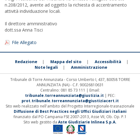
n.208/2012, avente ad oggetto la richiesta di accentramento
attività individuazione locali.
Il direttore amministrativo
dott.ssa Anna Tisci
File Allegato
Redazione
Mappa del sito
Accessibilità
|
|
|
Note legali
Amministrazione
|
Tribunale di Torre Annunziata - Corso Umberto I, 437, 80058 TORRE
ANNUNZIATA (NA) - C.F. 90026810631
Centralino: 081 85 73 111 | Email:
tribunale.torreannunziata@giustizia.it
| PEC:
prot.tribunale.torreannunziata@giustiziacert.it
Sito web realizzato nell'ambito del Progetto Interregionale-trasnazionale
Diffusione di Best Practices negli Uffici Giudiziari italiani
finanziato dal PO Campania FSE 2007-2013, Asse VII, Ob. Op. P.1
Sito web gestito da
Aste Giudiziarie Inlinea S.p.A.