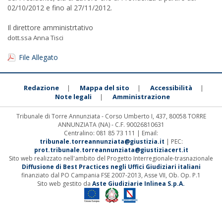
02/10/2012 e fino al 27/11/2012.
Il direttore amministrtativo
dott.ssa Anna Tisci
File Allegato
Redazione
Mappa del sito
Accessibilità
|
|
|
Note legali
Amministrazione
|
Tribunale di Torre Annunziata - Corso Umberto I, 437, 80058 TORRE
ANNUNZIATA (NA) - C.F. 90026810631
Centralino: 081 85 73 111 | Email:
tribunale.torreannunziata@giustizia.it
| PEC:
prot.tribunale.torreannunziata@giustiziacert.it
Sito web realizzato nell'ambito del Progetto Interregionale-trasnazionale
Diffusione di Best Practices negli Uffici Giudiziari italiani
finanziato dal PO Campania FSE 2007-2013, Asse VII, Ob. Op. P.1
Sito web gestito da
Aste Giudiziarie Inlinea S.p.A.