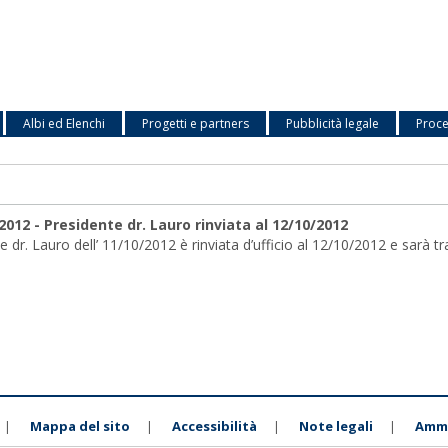
Albi ed Elenchi
Progetti e partners
Pubblicità legale
Proce
12 - Presidente dr. Lauro rinviata al 12/10/2012
r. Lauro dell’ 11/10/2012 è rinviata d’ufficio al 12/10/2012 e sarà trat
Mappa del sito
Accessibilità
Note legali
Ammi
|
|
|
|