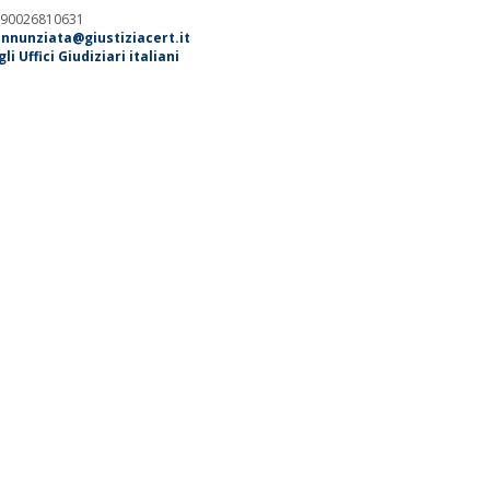
. 90026810631
annunziata@giustiziacert.it
i Uffici Giudiziari italiani