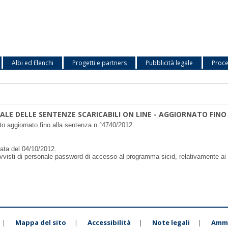
Albi ed Elenchi
Progetti e partners
Pubblicità legale
Proce
TALE DELLE SENTENZE SCARICABILI ON LINE - AGGIORNATO FINO
ato aggiornato fino alla sentenza n.°4740/2012.
data del 04/10/2012.
vvisti di personale password di accesso al programma sicid, relativamente ai 
Mappa del sito
Accessibilità
Note legali
Ammi
|
|
|
|