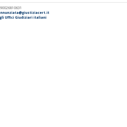
. 90026810631
annunziata@giustiziacert.it
i Uffici Giudiziari italiani