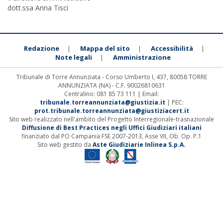
dott.ssa Anna Tisci
Redazione
Mappa del sito
Accessibilità
|
|
|
Note legali
Amministrazione
|
Tribunale di Torre Annunziata - Corso Umberto I, 437, 80058 TORRE
ANNUNZIATA (NA) - C.F. 90026810631
Centralino: 081 85 73 111 | Email:
tribunale.torreannunziata@giustizia.it
| PEC:
prot.tribunale.torreannunziata@giustiziacert.it
Sito web realizzato nell'ambito del Progetto Interregionale-trasnazionale
Diffusione di Best Practices negli Uffici Giudiziari italiani
finanziato dal PO Campania FSE 2007-2013, Asse VII, Ob. Op. P.1
Sito web gestito da
Aste Giudiziarie Inlinea S.p.A.