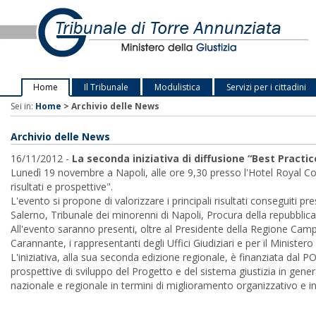
Home
Il Tribunale
Modulistica
Servizi per i cittadini
Sei in:
Home
>
Archivio delle News
Archivio delle News
16/11/2012 -
La seconda iniziativa di diffusione “Best Practice
Lunedì 19 novembre a Napoli, alle ore 9,30 presso l'Hotel Royal Conti
risultati e prospettive".
L'evento si propone di valorizzare i principali risultati conseguiti p
Salerno, Tribunale dei minorenni di Napoli, Procura della repubblica 
All'evento saranno presenti, oltre al Presidente della Regione Ca
Carannante, i rappresentanti degli Uffici Giudiziari e per il Ministero
L'iniziativa, alla sua seconda edizione regionale, è finanziata dal 
prospettive di sviluppo del Progetto e del sistema giustizia in gener
nazionale e regionale in termini di miglioramento organizzativo e 