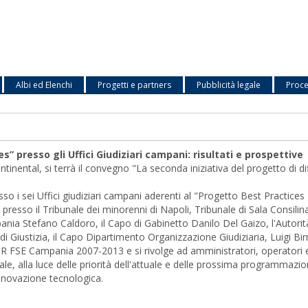
Albi ed Elenchi
Progetti e partners
Pubblicità legale
Proce
s” presso gli Uffici Giudiziari campani: risultati e prospettive
nental, si terrà il convegno "La seconda iniziativa del progetto di dif
resso i sei Uffici giudiziari campani aderenti al "Progetto Best Practices
presso il Tribunale dei minorenni di Napoli, Tribunale di Sala Consilina
mpania Stefano Caldoro, il Capo di Gabinetto Danilo Del Gaizo, l'Aut
 di Giustizia, il Capo Dipartimento Organizzazione Giudiziaria, Luigi Birri
POR FSE Campania 2007-2013 e si rivolge ad amministratori, operatori e
ale, alla luce delle priorità dell'attuale e delle prossima programmazion
innovazione tecnologica.