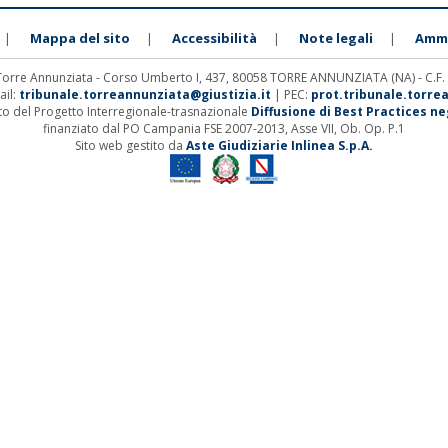
Mappa del sito
Accessibilità
Note legali
Ammi
|
|
|
|
 Torre Annunziata - Corso Umberto I, 437, 80058 TORRE ANNUNZIATA (NA) - C.F
ail:
tribunale.torreannunziata@giustizia.it
| PEC:
prot.tribunale.torre
ito del Progetto Interregionale-trasnazionale
Diffusione di Best Practices negl
finanziato dal PO Campania FSE 2007-2013, Asse VII, Ob. Op. P.1
Sito web gestito da
Aste Giudiziarie Inlinea S.p.A.