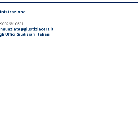
nistrazione
. 90026810631
annunziata@giustiziacert.it
i Uffici Giudiziari italiani