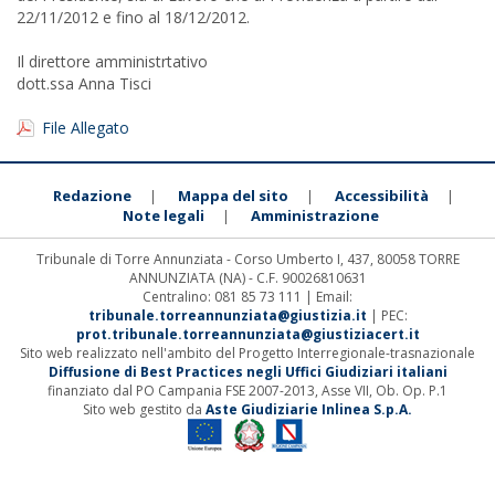
22/11/2012 e fino al 18/12/2012.
Il direttore amministrtativo
dott.ssa Anna Tisci
File Allegato
Redazione
Mappa del sito
Accessibilità
|
|
|
Note legali
Amministrazione
|
Tribunale di Torre Annunziata - Corso Umberto I, 437, 80058 TORRE
ANNUNZIATA (NA) - C.F. 90026810631
Centralino: 081 85 73 111 | Email:
tribunale.torreannunziata@giustizia.it
| PEC:
prot.tribunale.torreannunziata@giustiziacert.it
Sito web realizzato nell'ambito del Progetto Interregionale-trasnazionale
Diffusione di Best Practices negli Uffici Giudiziari italiani
finanziato dal PO Campania FSE 2007-2013, Asse VII, Ob. Op. P.1
Sito web gestito da
Aste Giudiziarie Inlinea S.p.A.