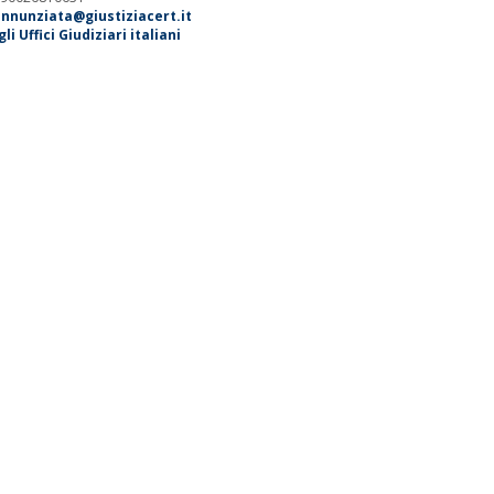
annunziata@giustiziacert.it
i Uffici Giudiziari italiani