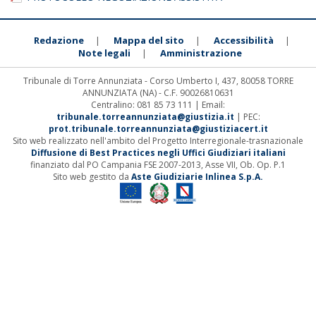
Redazione
Mappa del sito
Accessibilità
|
|
|
Note legali
Amministrazione
|
Tribunale di Torre Annunziata - Corso Umberto I, 437, 80058 TORRE
ANNUNZIATA (NA) - C.F. 90026810631
Centralino: 081 85 73 111 | Email:
tribunale.torreannunziata@giustizia.it
| PEC:
prot.tribunale.torreannunziata@giustiziacert.it
Sito web realizzato nell'ambito del Progetto Interregionale-trasnazionale
Diffusione di Best Practices negli Uffici Giudiziari italiani
finanziato dal PO Campania FSE 2007-2013, Asse VII, Ob. Op. P.1
Sito web gestito da
Aste Giudiziarie Inlinea S.p.A.