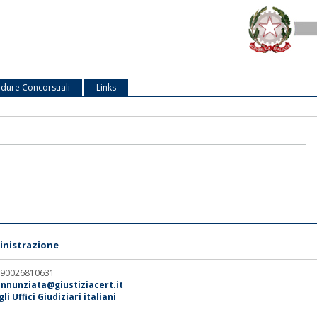
dure Concorsuali
Links
nistrazione
. 90026810631
annunziata@giustiziacert.it
i Uffici Giudiziari italiani