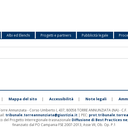
Albi ed Elenchi
Progetti e partners
Pubblicità legale
Proce
Mappa del sito
Accessibilità
Note legali
Ammi
|
|
|
|
 Torre Annunziata - Corso Umberto I, 437, 80058 TORRE ANNUNZIATA (NA) - C.F
ail:
tribunale.torreannunziata@giustizia.it
| PEC:
prot.tribunale.torre
ito del Progetto Interregionale-trasnazionale
Diffusione di Best Practices negl
finanziato dal PO Campania FSE 2007-2013, Asse VII, Ob. Op. P.1