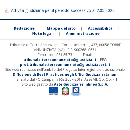
Attività giudiziaria per il periodo successivo al 2.05.2022
Redazione
Mappa del sito
Accessibilità
|
|
|
Note legali
Amministrazione
|
Tribunale di Torre Annunziata - Corso Umberto I, 437, 80058 TORRE
ANNUNZIATA (NA) - C.F. 90026810631
Centralino: 081 85 73 111 | Email:
tribunale.torreannunziata@giustizia.it
| PEC:
prot.tribunale.torreannunziata@giustiziacert.it
Sito web realizzato nell'ambito del Progetto Interregionale-trasnazionale
Diffusione di Best Practices negli Uffici Giudiziari italiani
finanziato dal PO Campania FSE 2007-2013, Asse VII, Ob. Op. P.1
Sito web gestito da
Aste Giudiziarie Inlinea S.p.A.