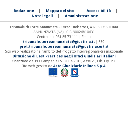
Redazione
Mappa del sito
Accessibilità
|
|
|
Note legali
Amministrazione
|
Tribunale di Torre Annunziata - Corso Umberto I, 437, 80058 TORRE
ANNUNZIATA (NA) - C.F. 90026810631
Centralino: 081 85 73 111 | Email:
tribunale.torreannunziata@giustizia.it
| PEC:
prot.tribunale.torreannunziata@giustiziacert.it
Sito web realizzato nell'ambito del Progetto Interregionale-trasnazionale
Diffusione di Best Practices negli Uffici Giudiziari italiani
finanziato dal PO Campania FSE 2007-2013, Asse VII, Ob. Op. P.1
Sito web gestito da
Aste Giudiziarie Inlinea S.p.A.