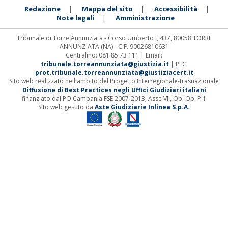
Redazione
Mappa del sito
Accessibilità
|
|
|
Note legali
Amministrazione
|
Tribunale di Torre Annunziata - Corso Umberto I, 437, 80058 TORRE
ANNUNZIATA (NA) - C.F. 90026810631
Centralino: 081 85 73 111 | Email:
tribunale.torreannunziata@giustizia.it
| PEC:
prot.tribunale.torreannunziata@giustiziacert.it
Sito web realizzato nell'ambito del Progetto Interregionale-trasnazionale
Diffusione di Best Practices negli Uffici Giudiziari italiani
finanziato dal PO Campania FSE 2007-2013, Asse VII, Ob. Op. P.1
Sito web gestito da
Aste Giudiziarie Inlinea S.p.A.