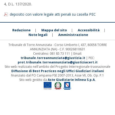
4, D.L. 137/2020.
deposito con valore legale atti penali su casella PEC
Redazione
Mappa del sito
Accessibilità
|
|
|
Note legali
Amministrazione
|
Tribunale di Torre Annunziata - Corso Umberto I, 437, 80058 TORRE
ANNUNZIATA (NA) - C.F. 90026810631
Centralino: 081 85 73 111 | Email:
tribunale.torreannunziata@giustizia.it
| PEC:
prot.tribunale.torreannunziata@giustiziacert.it
Sito web realizzato nell'ambito del Progetto Interregionale-trasnazionale
Diffusione di Best Practices negli Uffici Giudiziari italiani
finanziato dal PO Campania FSE 2007-2013, Asse VII, Ob. Op. P.1
Sito web gestito da
Aste Giudiziarie Inlinea S.p.A.