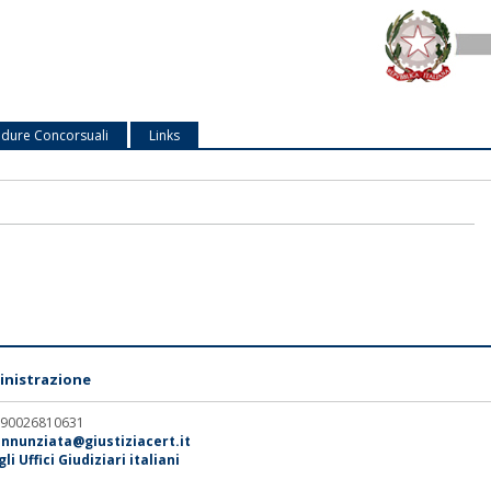
dure Concorsuali
Links
nistrazione
. 90026810631
annunziata@giustiziacert.it
i Uffici Giudiziari italiani