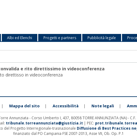
Albi ed Elenchi
Progetti e partners
Pubblicità legale
Proce
 convalida e rito direttissimo in videoconferenza
rito direttisso in videoconferenza
Mappa del sito
Accessibilità
Note legali
Ammi
|
|
|
|
 Torre Annunziata - Corso Umberto I, 437, 80058 TORRE ANNUNZIATA (NA) - C.F
ail:
tribunale.torreannunziata@giustizia.it
| PEC:
prot.tribunale.torre
ito del Progetto Interregionale-trasnazionale
Diffusione di Best Practices negl
finanziato dal PO Campania FSE 2007-2013, Asse VII, Ob. Op. P.1