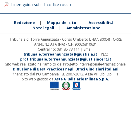
Linee guida sul cd. codice rosso
Redazione
Mappa del sito
Accessibilità
|
|
|
Note legali
Amministrazione
|
Tribunale di Torre Annunziata - Corso Umberto I, 437, 80058 TORRE
ANNUNZIATA (NA) - C.F. 90026810631
Centralino: 081 85 73 111 | Email:
tribunale.torreannunziata@giustizia.it
| PEC:
prot.tribunale.torreannunziata@giustiziacert.it
Sito web realizzato nell'ambito del Progetto Interregionale-trasnazionale
Diffusione di Best Practices negli Uffici Giudiziari italiani
finanziato dal PO Campania FSE 2007-2013, Asse VII, Ob. Op. P.1
Sito web gestito da
Aste Giudiziarie Inlinea S.p.A.