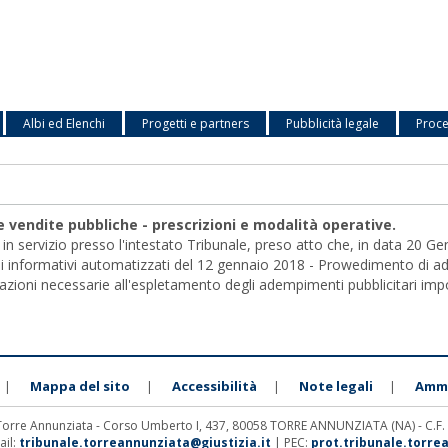
Albi ed Elenchi
Progetti e partners
Pubblicità legale
Proce
lle vendite pubbliche - prescrizioni e modalità operative.
in servizio presso l'intestato Tribunale, preso atto che, in data 20 Ge
mi informativi automatizzati del 12 gennaio 2018 - Prowedimento di ado
cazioni necessarie all'espletamento degli adempimenti pubblicitari impos
Mappa del sito
Accessibilità
Note legali
Ammi
|
|
|
|
 Torre Annunziata - Corso Umberto I, 437, 80058 TORRE ANNUNZIATA (NA) - C.F
ail:
tribunale.torreannunziata@giustizia.it
| PEC:
prot.tribunale.torre