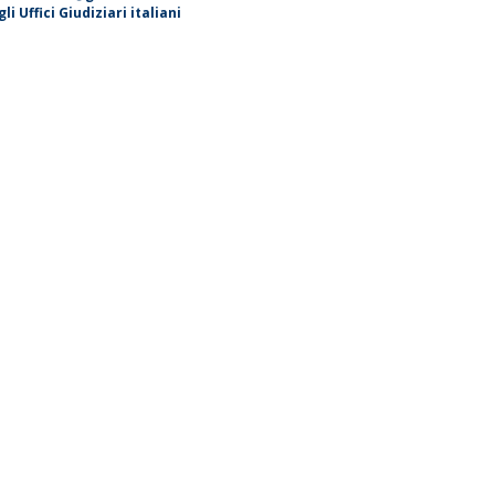
i Uffici Giudiziari italiani