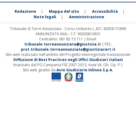
Redazione
Mappa del sito
Accessibilità
|
|
|
Note legali
Amministrazione
|
Tribunale di Torre Annunziata - Corso Umberto I, 437, 80058 TORRE
ANNUNZIATA (NA) - C.F. 90026810631
Centralino: 081 85 73 111 | Email:
tribunale.torreannunziata@giustizia.it
| PEC:
prot.tribunale.torreannunziata@giustiziacert.it
Sito web realizzato nell'ambito del Progetto Interregionale-trasnazionale
Diffusione di Best Practices negli Uffici Giudiziari italiani
finanziato dal PO Campania FSE 2007-2013, Asse VII, Ob. Op. P.1
Sito web gestito da
Aste Giudiziarie Inlinea S.p.A.