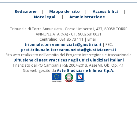
Redazione
Mappa del sito
Accessibilità
|
|
|
Note legali
Amministrazione
|
Tribunale di Torre Annunziata - Corso Umberto I, 437, 80058 TORRE
ANNUNZIATA (NA) - C.F. 90026810631
Centralino: 081 85 73 111 | Email:
tribunale.torreannunziata@giustizia.it
| PEC:
prot.tribunale.torreannunziata@giustiziacert.it
Sito web realizzato nell'ambito del Progetto Interregionale-trasnazionale
Diffusione di Best Practices negli Uffici Giudiziari italiani
finanziato dal PO Campania FSE 2007-2013, Asse VII, Ob. Op. P.1
Sito web gestito da
Aste Giudiziarie Inlinea S.p.A.