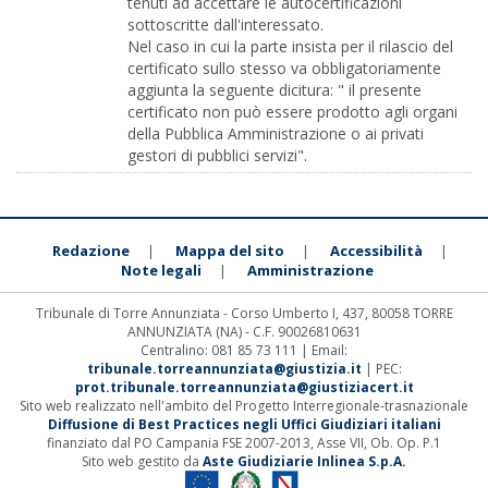
tenuti ad accettare le autocertificazioni
sottoscritte dall'interessato.
Nel caso in cui la parte insista per il rilascio del
certificato sullo stesso va obbligatoriamente
aggiunta la seguente dicitura: " il presente
certificato non può essere prodotto agli organi
della Pubblica Amministrazione o ai privati
gestori di pubblici servizi".
Redazione
Mappa del sito
Accessibilità
|
|
|
Note legali
Amministrazione
|
Tribunale di Torre Annunziata - Corso Umberto I, 437, 80058 TORRE
ANNUNZIATA (NA) - C.F. 90026810631
Centralino: 081 85 73 111 | Email:
tribunale.torreannunziata@giustizia.it
| PEC:
prot.tribunale.torreannunziata@giustiziacert.it
Sito web realizzato nell'ambito del Progetto Interregionale-trasnazionale
Diffusione di Best Practices negli Uffici Giudiziari italiani
finanziato dal PO Campania FSE 2007-2013, Asse VII, Ob. Op. P.1
Sito web gestito da
Aste Giudiziarie Inlinea S.p.A.