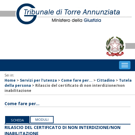
Togg
navig
Sei in:
Home
>
Servizi per l'utenza
>
Come fare per...
>
Cittadino
>
Tutela
della persona
>
Rilascio del certificato di non interdizione/non
inabilitazione
Come fare per...
MODULI
SCHEDA
RILASCIO DEL CERTIFICATO DI NON INTERDIZIONE/NON
INABILITAZIONE