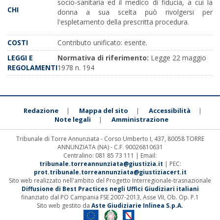
socio-sanitaria ed il medico di fiducia, a cui la
CHI
donna a sua scelta può rivolgersi per
l'espletamento della prescritta procedura.
COSTI
Contributo unificato: esente.
LEGGI E
Normativa di riferimento:
Legge 22 maggio
REGOLAMENTI
1978 n. 194
Redazione
Mappa del sito
Accessibilità
|
|
|
Note legali
Amministrazione
|
Tribunale di Torre Annunziata - Corso Umberto I, 437, 80058 TORRE
ANNUNZIATA (NA) - C.F. 90026810631
Centralino: 081 85 73 111 | Email:
tribunale.torreannunziata@giustizia.it
| PEC:
prot.tribunale.torreannunziata@giustiziacert.it
Sito web realizzato nell'ambito del Progetto Interregionale-trasnazionale
Diffusione di Best Practices negli Uffici Giudiziari italiani
finanziato dal PO Campania FSE 2007-2013, Asse VII, Ob. Op. P.1
Sito web gestito da
Aste Giudiziarie Inlinea S.p.A.