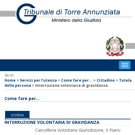
Togg
navig
Sei in:
Home
>
Servizi per l'utenza
>
Come fare per...
>
Cittadino
>
Tutela
della persona
>
Interruzione volontaria di gravidanza
Come fare per...
SCHEDA
INTERRUZIONE VOLONTARIA DI GRAVIDANZA
Cancelleria Volontaria Giurisdizione, II Piano