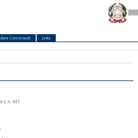
dure Concorsuali
Links
o I, n. 437
: