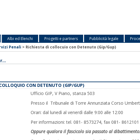
Albi ed Elenchi
Progetti e partners
Pubblicità legale
Proce
rvizi Penali
>
Richiesta di collocuio con Detenuto (Gip/Gup)
...
I COLLOQUIO CON DETENUTO (GIP/GUP)
Ufficio GIP, V Piano, stanza 503
Presso il Tribunale di Torre Annunziata Corso Umbert
Orari: dal lunedì al venerdì dalle 9:00 alle 12:00
Per informazioni: tel. 081- 8573274, fax 081- 8612101
Oppure qualora il fascicolo sia passato al dibattimento