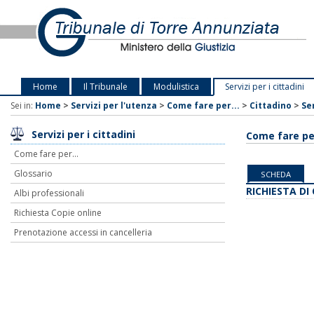
Home
Il Tribunale
Modulistica
Servizi per i cittadini
Sei in:
Home
>
Servizi per l'utenza
>
Come fare per...
>
Cittadino
>
Se
Servizi per i cittadini
Come fare per
Come fare per...
Glossario
SCHEDA
RICHIESTA D
Albi professionali
Richiesta Copie online
Prenotazione accessi in cancelleria