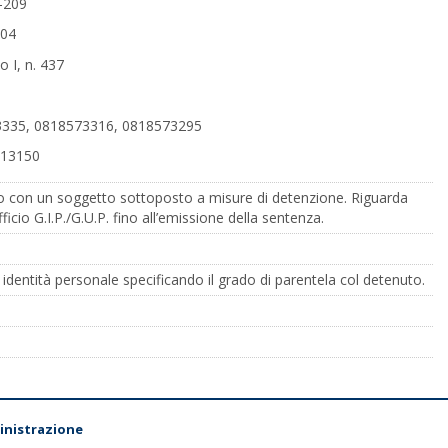
8-209
204
o I, n. 437
8573335, 0818573316, 0818573295
8613150
uio con un soggetto sottoposto a misure di detenzione. Riguarda
fficio G.I.P./G.U.P. fino all’emissione della sentenza.
identità personale specificando il grado di parentela col detenuto.
nistrazione