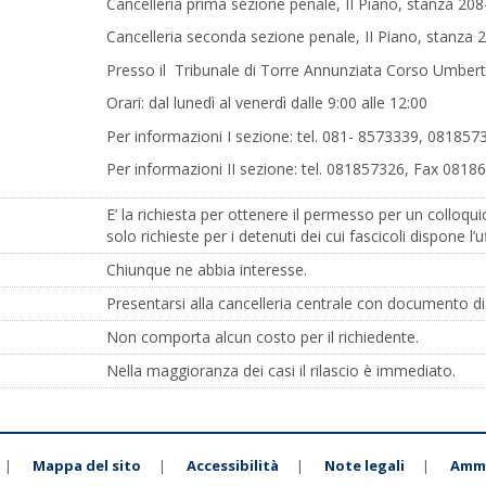
Cancelleria prima sezione penale, II Piano, stanza 20
Cancelleria seconda sezione penale, II Piano, stanza 
Presso il Tribunale di Torre Annunziata Corso Umbert
Orari: dal lunedì al venerdì dalle 9:00 alle 12:00
Per informazioni I sezione: tel. 081- 8573339, 081
Per informazioni II sezione: tel. 081857326, Fax 081
E’ la richiesta per ottenere il permesso per un colloq
solo richieste per i detenuti dei cui fascicoli dispone l’u
Chiunque ne abbia interesse.
Presentarsi alla cancelleria centrale con documento di 
Non comporta alcun costo per il richiedente.
Nella maggioranza dei casi il rilascio è immediato.
Mappa del sito
Accessibilità
Note legali
Ammi
|
|
|
|