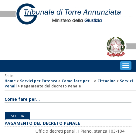
Togg
navig
Sei in:
Home
>
Servizi per l'utenza
>
Come fare per...
>
Cittadino
>
Servizi
Penali
>
Pagamento del decreto Penale
Come fare per...
SCHEDA
PAGAMENTO DEL DECRETO PENALE
Ufficio decreti penali, I Piano, stanza 103-104