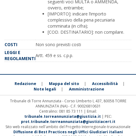
seguenti voci MULTA o AMMENDA,
ovvero, entrambe;
[IMPORTO]: indicare l’importo
complessivo della pena pecuniaria
comminata (in cifra);
[COD. DESTINATARIO]: non compilare.
COSTI
Non sono previsti costi
LEGGI E
Artt. 459 e ss. c.p.p.
REGOLAMENTI
Redazione
Mappa del sito
Accessibilità
|
|
|
Note legali
Amministrazione
|
Tribunale di Torre Annunziata - Corso Umberto I, 437, 80058 TORRE
ANNUNZIATA (NA) - C.F. 90026810631
Centralino: 081 85 73 111 | Email:
tribunale.torreannunziata@giustizia.it
| PEC:
prot.tribunale.torreannunziata@giustiziacert.it
Sito web realizzato nell'ambito del Progetto Interregionale-trasnazionale
Diffusione di Best Practices negli Uffici Giudiziari italiani