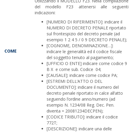
Utilizzando il MODELLO F23. Nella compilazione
del modello F23 attenersi alle seguenti
indicazioni:
[NUMERO DI RIFERIMENTO]: indicare il
NUMERO DI DECRETO PENALE riportato
sul frontespizio del decreto penale (ad
esempio 1 2 4 5 / 0 9 DECRETO PENALE);
[COGNOME, DENOMINAZIONE…]:
COME
indicare le generalità ed il codice fiscale
del soggetto tenuto al pagamento;
[UFFICIO O ENTE] indicare come codice 9
B X e come sub. Codice 04;
[CAUSALE]: indicare come codice PA;
[ESTREMI DELL’ATTO O DEL
DOCUMENTO]: indicare il numero del
decreto penale riportato in calce all’atto
seguendo l’ordine anno/numero (ad
esempio N. 1234/08 Reg. Dec. Pen.
diventa = 20081234DECPEN);
[CODICE TRIBUTO]: indicare il codice
772T;
[DESCRIZIONE]: indicare una delle