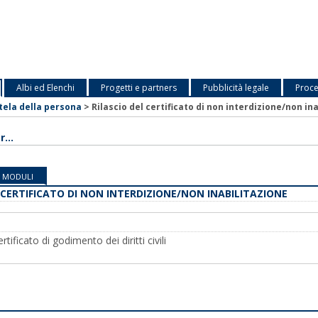
Albi ed Elenchi
Progetti e partners
Pubblicità legale
Proce
tela della persona
>
Rilascio del certificato di non interdizione/non in
...
MODULI
 CERTIFICATO DI NON INTERDIZIONE/NON INABILITAZIONE
rtificato di godimento dei diritti civili