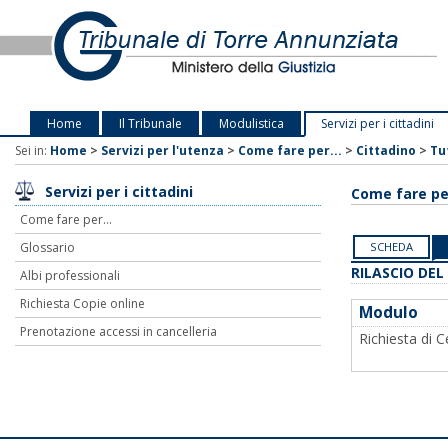
Home
Il Tribunale
Modulistica
Servizi per i cittadini
Sei in:
Home
>
Servizi per l'utenza
>
Come fare per...
>
Cittadino
>
Tu
Servizi per i cittadini
Come fare per
Come fare per...
Glossario
SCHEDA
RILASCIO DEL
Albi professionali
Richiesta Copie online
Modulo
Prenotazione accessi in cancelleria
Richiesta di Ce