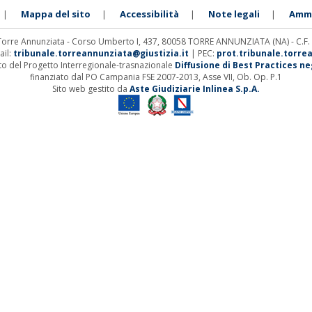
Mappa del sito
Accessibilità
Note legali
Ammi
|
|
|
|
 Torre Annunziata - Corso Umberto I, 437, 80058 TORRE ANNUNZIATA (NA) - C.F
ail:
tribunale.torreannunziata@giustizia.it
| PEC:
prot.tribunale.torre
ito del Progetto Interregionale-trasnazionale
Diffusione di Best Practices negl
finanziato dal PO Campania FSE 2007-2013, Asse VII, Ob. Op. P.1
Sito web gestito da
Aste Giudiziarie Inlinea S.p.A.