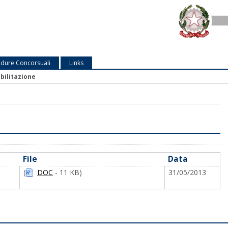
dure Concorsuali
Links
abilitazione
File
Data
(
DOC
- 11 KB)
31/05/2013