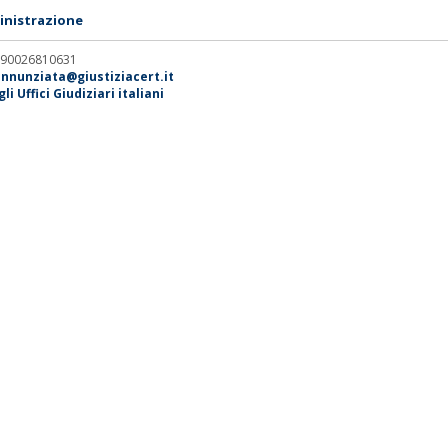
nistrazione
. 90026810631
annunziata@giustiziacert.it
i Uffici Giudiziari italiani