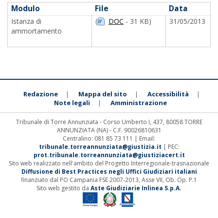
Modulo
File
Data
Istanza di
(
DOC
- 31 KB)
31/05/2013
ammortamento
Redazione
Mappa del sito
Accessibilità
|
|
|
Note legali
Amministrazione
|
Tribunale di Torre Annunziata - Corso Umberto I, 437, 80058 TORRE
ANNUNZIATA (NA) - C.F. 90026810631
Centralino: 081 85 73 111 | Email:
tribunale.torreannunziata@giustizia.it
| PEC:
prot.tribunale.torreannunziata@giustiziacert.it
Sito web realizzato nell'ambito del Progetto Interregionale-trasnazionale
Diffusione di Best Practices negli Uffici Giudiziari italiani
finanziato dal PO Campania FSE 2007-2013, Asse VII, Ob. Op. P.1
Sito web gestito da
Aste Giudiziarie Inlinea S.p.A.