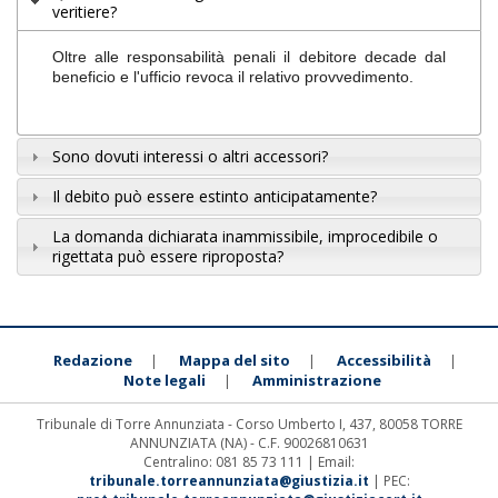
veritiere?
Oltre alle responsabilità penali il debitore decade dal
beneficio e l'ufficio revoca il relativo provvedimento.
Sono dovuti interessi o altri accessori?
Il debito può essere estinto anticipatamente?
La domanda dichiarata inammissibile, improcedibile o
rigettata può essere riproposta?
Redazione
Mappa del sito
Accessibilità
|
|
|
Note legali
Amministrazione
|
Tribunale di Torre Annunziata - Corso Umberto I, 437, 80058 TORRE
ANNUNZIATA (NA) - C.F. 90026810631
Centralino: 081 85 73 111 | Email:
tribunale.torreannunziata@giustizia.it
| PEC: