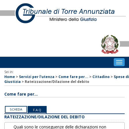
Togg
navig
Sei in:
Home
>
Servizi per l'utenza
>
Come fare per...
>
Cittadino
>
Spese di
Giustizia
>
Rateizzazione/Dilazione del debito
Come fare per...
SCHEDA
F.A.Q
RATEIZZAZIONE/DILAZIONE DEL DEBITO
Quali sono le conseguenze delle dichiarazioni non