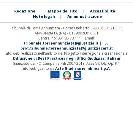
Redazione
Mappa del sito
Accessibilità
|
|
|
Note legali
Amministrazione
|
Tribunale di Torre Annunziata - Corso Umberto I, 437, 80058 TORRE
ANNUNZIATA (NA) - C.F. 90026810631
Centralino: 081 85 73 111 | Email:
tribunale.torreannunziata@giustizia.it
| PEC:
prot.tribunale.torreannunziata@giustiziacert.it
Sito web realizzato nell'ambito del Progetto Interregionale-trasnazionale
Diffusione di Best Practices negli Uffici Giudiziari italiani
finanziato dal PO Campania FSE 2007-2013, Asse VII, Ob. Op. P.1
Sito web gestito da
Aste Giudiziarie Inlinea S.p.A.