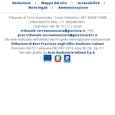
Redazione
Mappa del sito
Accessibilità
|
|
|
Note legali
Amministrazione
|
Tribunale di Torre Annunziata - Corso Umberto I, 437, 80058 TORRE
ANNUNZIATA (NA) - C.F. 90026810631
Centralino: 081 85 73 111 | Email:
tribunale.torreannunziata@giustizia.it
| PEC:
prot.tribunale.torreannunziata@giustiziacert.it
Sito web realizzato nell'ambito del Progetto Interregionale-trasnazionale
Diffusione di Best Practices negli Uffici Giudiziari italiani
finanziato dal PO Campania FSE 2007-2013, Asse VII, Ob. Op. P.1
Sito web gestito da
Aste Giudiziarie Inlinea S.p.A.