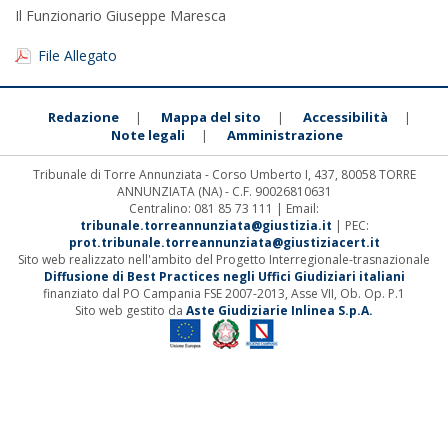
Il Funzionario Giuseppe Maresca
File Allegato
Redazione
Mappa del sito
Accessibilità
|
|
|
Note legali
Amministrazione
|
Tribunale di Torre Annunziata - Corso Umberto I, 437, 80058 TORRE
ANNUNZIATA (NA) - C.F. 90026810631
Centralino: 081 85 73 111 | Email:
tribunale.torreannunziata@giustizia.it
| PEC:
prot.tribunale.torreannunziata@giustiziacert.it
Sito web realizzato nell'ambito del Progetto Interregionale-trasnazionale
Diffusione di Best Practices negli Uffici Giudiziari italiani
finanziato dal PO Campania FSE 2007-2013, Asse VII, Ob. Op. P.1
Sito web gestito da
Aste Giudiziarie Inlinea S.p.A.